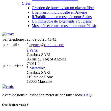
Créer
Création de bureaux sur un plateau libre
Une maison individuelle en Algérie
Réhabilitation en mosquée pour Stains
Un immeuble de logements à St Denis
Mosquée et centre musulman pour Plaisir
par téléphone :
au
09 50 25 43 43
par email :
à
agence@carabox.com
à
Paris
:
Carabox SARL
85 rue du Fbg St Antoine
75011 Paris
par courrier :
à
Marseille
:
Carabox SARL
119 rue de Rome
13006 Marseille
Avant de nous questionner, merci de consulter notre
FAQ
Que désirez-vous ?