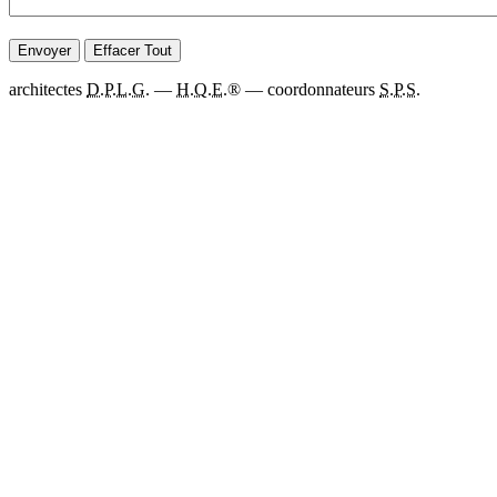
architectes
D.P.L.G.
—
H.Q.E.
® — coordonnateurs
S.P.S.