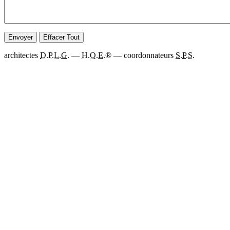
architectes
D.P.L.G.
—
H.Q.E.
® — coordonnateurs
S.P.S.