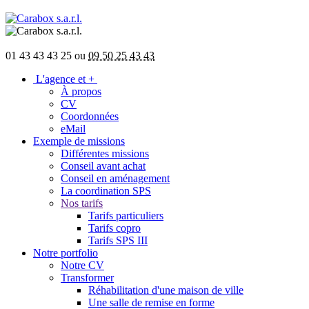
01 43 43 43 25 ou
09 50 25 43 43
L'agence et +
À propos
CV
Coordonnées
eMail
Exemple de missions
Différentes missions
Conseil avant achat
Conseil en aménagement
La coordination SPS
Nos tarifs
Tarifs particuliers
Tarifs copro
Tarifs SPS III
Notre portfolio
Notre CV
Transformer
Réhabilitation d'une maison de ville
Une salle de remise en forme