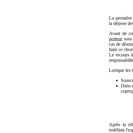
La première i
la dépose de
Avant de cré
porteur
sous 
cas de désord
faire ce choi
Le recours à
responsabilit
Lorsque les 
Souscr
Dans u
coprop
Après la ré
redéfinir l'e