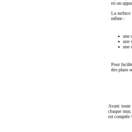
en un appar
La surface é
même :
une 
une v
une 
Pour facili
des plans 
Avant toute 
chaque mur, 
est comptée 