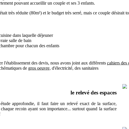
tement pouvant accueillir un couple et ses 3 enfants.
tait très réduite (80m²) et le budget très serré, mais ce couple désirait t
cuisine dans laquelle déjeuner
raie salle de bain
chambre pour chacun des enfants
ter l'établissement des devis, nous avons joint aux différents
cahiers des
schématiques de
gros oeuvre
, d'électricité, des sanitaires
le relevé des espaces
étude approfondie, il faut faire un relevé exact de la surface,
chaque recoin ayant son importance... surtout quand la surface
!